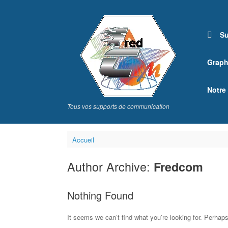
Skip
to
content
Su
Graph
Notre
Tous vos supports de communication
Accueil
Author Archive:
Fredcom
Nothing Found
It seems we can’t find what you’re looking for. Perhap