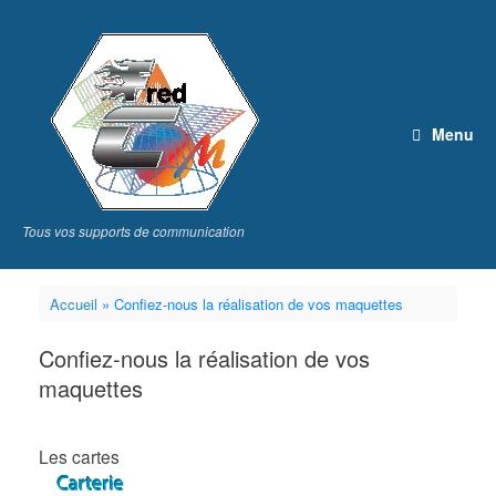
Skip
to
content
Menu
Tous vos supports de communication
Accueil
»
Confiez-nous la réalisation de vos maquettes
Confiez-nous la réalisation de vos
maquettes
Les cartes