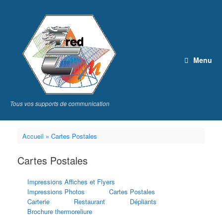
Skip
to
content
Menu
Tous vos supports de communication
Accueil
»
Cartes Postales
Cartes Postales
Impressions Affiches et Flyers
Impressions Photos
Cartes Postales
Carterie
Restaurant
Dépliants
Brochure thermoreliure